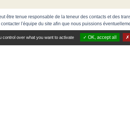
eut être tenue responsable de la teneur des contacts et des tra
 contacter l'équipe du site afin que nous puissions éventuellemen
 control over what you want to activate
OK, accept all
Contactez-no
Commune de Brach
1 place de l'Eglise
33480 Brach - FRANCE
+33 5 56 58 23 66
Contact par formulaire
Contact ASTREINTE COMMUNA
06 70 66 64 42