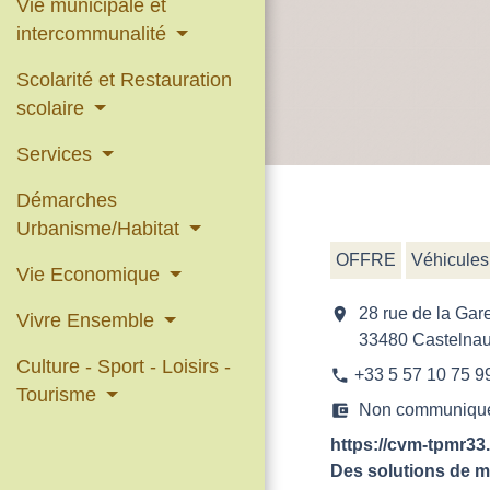
Vie municipale et
intercommunalité
Scolarité et Restauration
scolaire
Services
Démarches
Urbanisme/Habitat
OFFRE
Véhicules
Vie Economique
location_on
28 rue de la 
Vivre Ensemble
33480 Castelna
Culture - Sport - Loisirs -
+33 5 57 10 75 9
phone
Tourisme
account_balance_wallet
Non communiqu
https://cvm-tpmr33
Des solutions de m