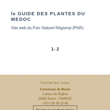
le GUIDE DES PLANTES DU
MEDOC
Site web du Parc Naturel Régional (PNR)
1
-
2
Contactez-nous
Commune de Brach
1 place de l'Eglise
33480 Brach - FRANCE
+33 5 56 58 23 66