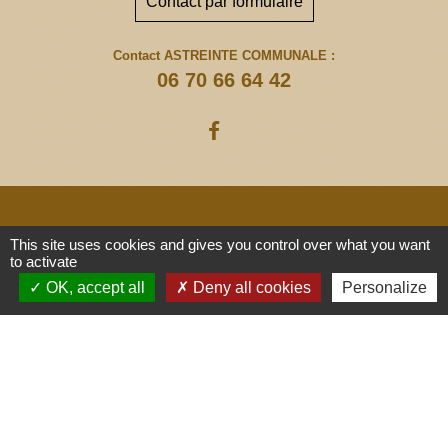
Contact par formulaire
Contact ASTREINTE COMMUNALE :
06 70 66 64 42
This site uses cookies and gives you control over what you want
Liens
to activate
OK, accept all
Deny all cookies
Personalize
Communauté de Communes
Médullienne
Gironde le Département
Région Nouvelle-Aquitaine